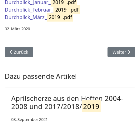
Durchblick_Januar_
2019
.pdf
Durchblick_Februar_
2019
.pdf
Durchblick_März_
2019
.pdf
02. März 2020
Vorheriger Beitrag: Durchblick Heft Oktober 2012
Nächster Bei
Zurück
Weiter
Dazu passende Artikel
Aprilscherze aus den Heften 2004-
2008 und 2017/2018/
2019
08. September 2021