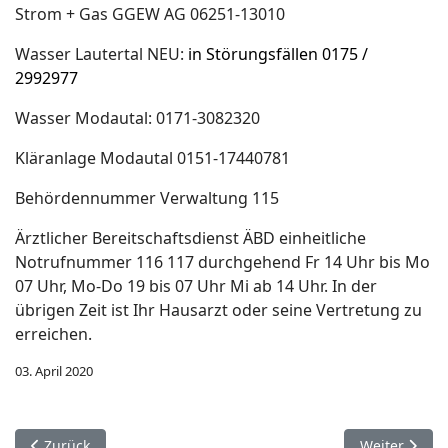
Strom + Gas GGEW AG 06251-13010
Wasser Lautertal NEU:
in Störungsfällen 0175 /
2992977
Wasser Modautal: 0171-3082320
Kläranlage Modautal 0151-17440781
Behördennummer Verwaltung 115
Ärztlicher Bereitschaftsdienst ÄBD einheitliche
Notrufnummer 116 117 durchgehend Fr 14 Uhr bis Mo
07 Uhr, Mo-Do 19 bis 07 Uhr Mi ab 14 Uhr. In der
übrigen Zeit ist Ihr Hausarzt oder seine Vertretung zu
erreichen.
03. April 2020
Vorheriger Beitrag: Umweltadressen: Altkleider Müll SoLaWi 
Nächster Beit
Zurück
Weiter