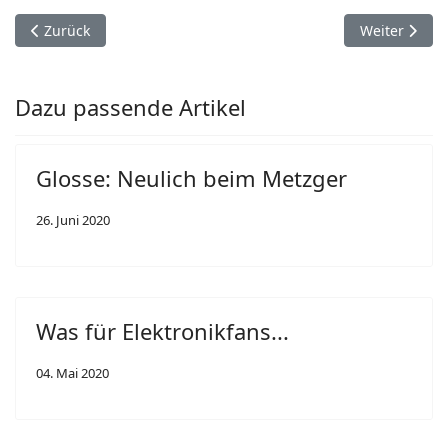
Vorheriger Beitrag: Ach du Schreck: nicht mal die Physik ist v
Nächster Beit
Zurück
Weiter
Dazu passende Artikel
Glosse: Neulich beim Metzger
26. Juni 2020
Was für Elektronikfans...
04. Mai 2020