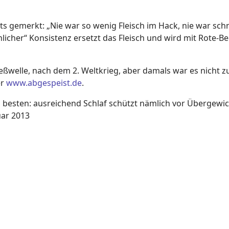
 gemerkt: „Nie war so wenig Fleisch im Hack, nie war schn
nlicher“ Konsistenz ersetzt das Fleisch und wird mit Rote-Be
reßwelle, nach dem 2. Weltkrieg, aber damals war es nicht
er
www.abgespeist.de
.
am besten: ausreichend Schlaf schützt nämlich vor Übergewic
uar 2013
ung zu teuer - oder gar zynisch?