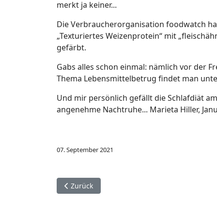
merkt ja keiner...
Die Verbraucherorganisation foodwatch hats
„Texturiertes Weizenprotein“ mit „fleischäh
gefärbt.
Gabs alles schon einmal: nämlich vor der F
Thema Lebensmittelbetrug findet man unt
Und mir persönlich gefällt die Schlafdiät 
angenehme Nachtruhe... Marieta Hiller, Jan
07. September 2021
Vorheriger Beitrag: Ist artgerechte Tierernähr
Zurück