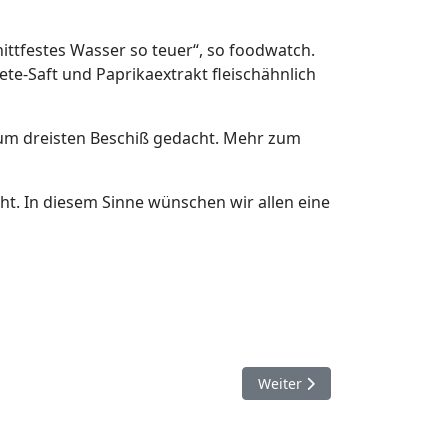
ittfestes Wasser so teuer“, so foodwatch.
ete-Saft und Paprikaextrakt fleischähnlich
 zum dreisten Beschiß gedacht. Mehr zum
ht. In diesem Sinne wünschen wir allen eine
Nächster Beitrag: Das Ende d
Weiter