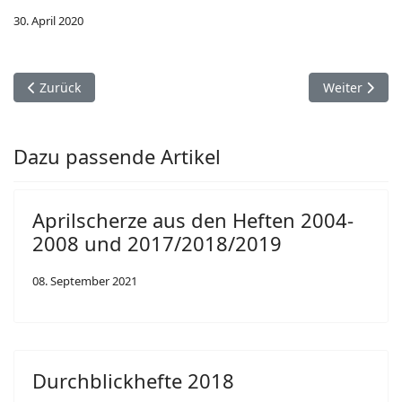
30. April 2020
Vorheriger Beitrag: Aprilscherze aus den Heften 2004-2008 u
Nächster Bei
Zurück
Weiter
Dazu passende Artikel
Aprilscherze aus den Heften 2004-
2008 und 2017/2018/2019
08. September 2021
Durchblickhefte 2018