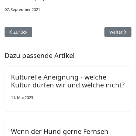
07. September 2021
Vorheriger Beitrag: Einwurf: Demokratie will gepflegt werden
Nächster Bei
Zurück
Weiter
Dazu passende Artikel
Kulturelle Aneignung - welche
Kultur dürfen wir und welche nicht?
11. Mai 2023
Wenn der Hund gerne Fernseh