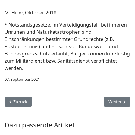
M. Hiller, Oktober 2018
* Notstandsgesetze: im Verteidigungsfall, bei inneren
Unruhen und Naturkatastrophen sind
Einschränkungen bestimmter Grundrechte (z.B.
Postgeheimnis) und Einsatz von Bundeswehr und
Bundesgrenzschutz erlaubt, Bürger können kurzfristig
zum Militärdienst bzw. Sanitätsdienst verpflichtet
werden.
07. September 2021
Vorheriger Beitrag: Weitblick und Mr. Trump
Nächster Bei
Zurück
Weiter
Dazu passende Artikel